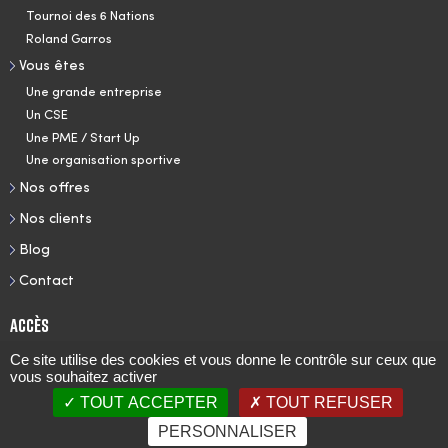
Tournoi des 6 Nations
Roland Garros
Vous êtes
Une grande entreprise
Un CSE
Une PME / Start Up
Une organisation sportive
Nos offres
Nos clients
Blog
Contact
Accès
Ce site utilise des cookies et vous donne le contrôle sur ceux que
Qui sommes-nous ?
vous souhaitez activer
FTEL
TOUT ACCEPTER
TOUT REFUSER
Noël O Bureau
PRENDRE RDV
PERSONNALISER
Cosoft