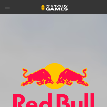
Panneau de gestion des cookies
Evènements
Vous êtes
Nos offres
Nos clients
Blog
Contact
UN EXEMPLE