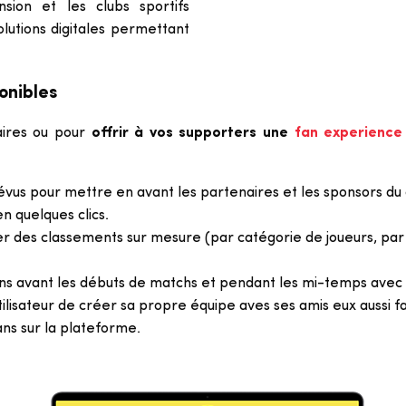
ion et les clubs sportifs
olutions digitales permettant
onibles
aires ou pour
offrir à vos supporters une
fan experience
révus pour mettre en avant les partenaires et les sponsors du
 en quelques clics.
tuer des classements sur mesure (par catégorie de joueurs, p
 avant les débuts de matchs et pendant les mi-temps avec d
tilisateur de créer sa propre équipe aves ses amis eux aussi f
ns sur la plateforme.