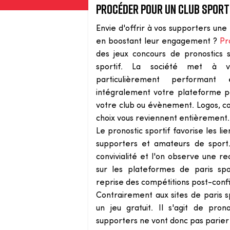
procéder pour un club sport
Envie d'offrir à vos supporters u
en boostant leur engagement ?
Pr
des jeux concours de pronostics 
sportif. La société met à vo
particulièrement performant e
intégralement votre plateforme po
votre club ou évènement. Logos, co
choix vous reviennent entièrement.
Le pronostic sportif favorise les li
supporters et amateurs de sport
convivialité et l'on observe une r
sur les plateformes de paris spo
reprise des compétitions post-con
Contrairement aux sites de paris s
un jeu gratuit. Il s'agit de pron
supporters ne vont donc pas parier