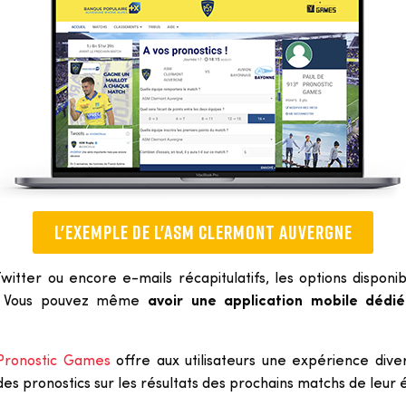
L'EXEMPLE DE L'ASM CLERMONT AUVERGNE
Twitter ou encore e-mails récapitulatifs, les options disponi
. Vous pouvez même
avoir une application mobile dédi
Pronostic Games
offre aux utilisateurs une expérience diver
des pronostics sur les résultats des prochains matchs de leur 