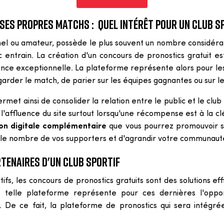
es propres matchs : quel intérêt pour un club sp
ionnel ou amateur, possède le plus souvent un nombre considé
 entrain. La création d'un concours de pronostics gratuit es
e exceptionnelle. La plateforme représente alors pour les s
regarder le match, de parier sur les équipes gagnantes ou sur l
met ainsi de consolider la relation entre le public et le club 
 l'affluence du site surtout lorsqu'une récompense est à la c
ion digitale complémentaire
que vous pourrez promouvoir sur
 le nombre de vos supporters et d'agrandir votre communauté
rtenaires d'un club sportif
ifs, les concours de pronostics gratuits sont des solutions effi
e telle plateforme représente pour ces dernières l'oppo
s. De ce fait, la plateforme de pronostics qui sera intégr