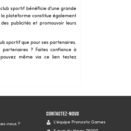
 club sportif bénéficie d'une grande
, la plateforme constitue également
 des publicités et promouvoir leurs
lub sportif que pour ses partenaires.
 partenaires ? Faites confiance à
 pouvez même via ce lien testez
Contactez-nous
L'équipe Pronostic Games
es-nous ?