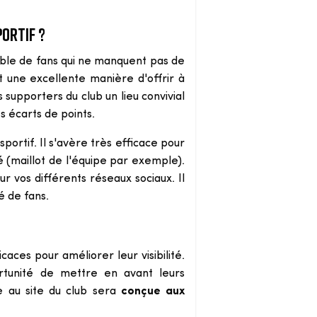
ortif ?
rable de fans qui ne manquent pas de
t une excellente manière d'offrir à
upporters du club un lieu convivial
es écarts de points.
sportif. Il s'avère très efficace pour
lé (maillot de l'équipe par exemple).
 vos différents réseaux sociaux. Il
 de fans.
caces pour améliorer leur visibilité.
rtunité de mettre en avant leurs
ée au site du club sera
conçue aux