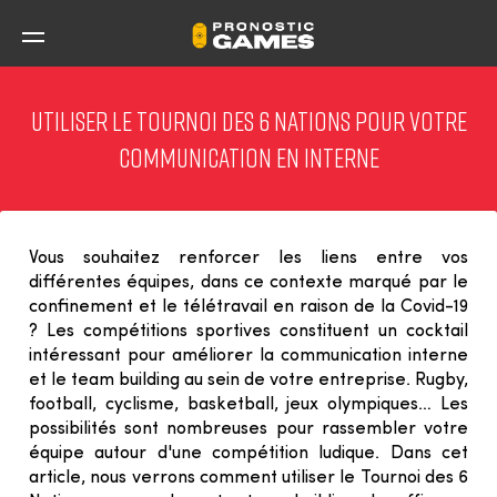
Panneau de gestion des cookies
Evènements
Utiliser le Tournoi des 6 Nations pour votre
Vous êtes
communication en interne
Nos offres
Nos clients
Vous souhaitez renforcer les liens entre vos 
différentes équipes, dans ce contexte marqué par le 
confinement et le télétravail en raison de la Covid-19 
Blog
? Les compétitions sportives constituent un cocktail 
intéressant pour améliorer la communication interne 
Contact
et le team building au sein de votre entreprise. Rugby, 
football, cyclisme, basketball, jeux olympiques… Les 
possibilités sont nombreuses pour rassembler votre 
UN EXEMPLE
équipe autour d'une compétition ludique. Dans cet 
article, nous verrons comment utiliser le Tournoi des 6 