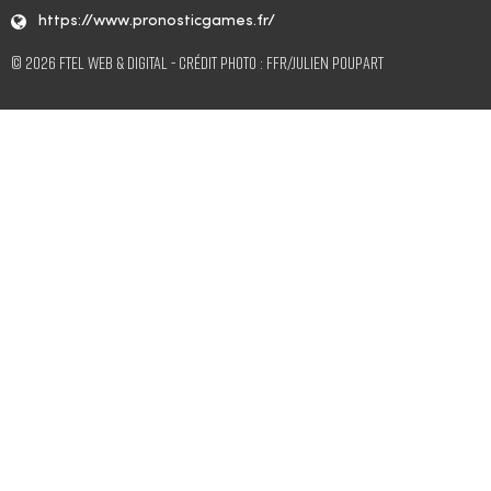
https://www.pronosticgames.fr/
© 2026 FTEL Web & Digital - Crédit Photo : FFR/Julien Poupart