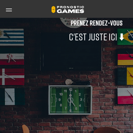
Panneau de gestion des cookies
Prenez rendez-vous
Evènements
C'est juste ici ⬇️
Vous êtes
Nos offres
Nos clients
Blog
Contact
UN EXEMPLE